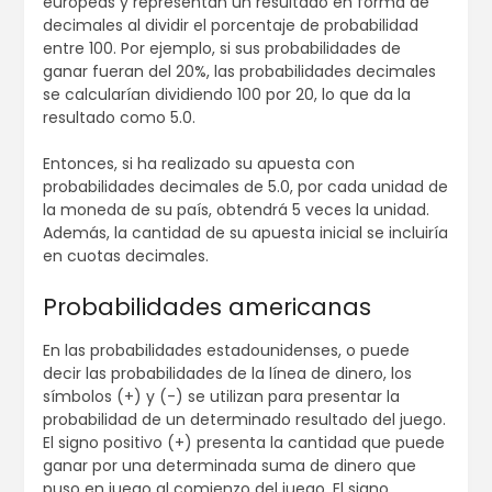
europeas y representan un resultado en forma de
decimales al dividir el porcentaje de probabilidad
entre 100. Por ejemplo, si sus probabilidades de
ganar fueran del 20%, las probabilidades decimales
se calcularían dividiendo 100 por 20, lo que da la
resultado como 5.0.
Entonces, si ha realizado su apuesta con
probabilidades decimales de 5.0, por cada unidad de
la moneda de su país, obtendrá 5 veces la unidad.
Además, la cantidad de su apuesta inicial se incluiría
en cuotas decimales.
Probabilidades americanas
En las probabilidades estadounidenses, o puede
decir las probabilidades de la línea de dinero, los
símbolos (+) y (-) se utilizan para presentar la
probabilidad de un determinado resultado del juego.
El signo positivo (+) presenta la cantidad que puede
ganar por una determinada suma de dinero que
puso en juego al comienzo del juego. El signo