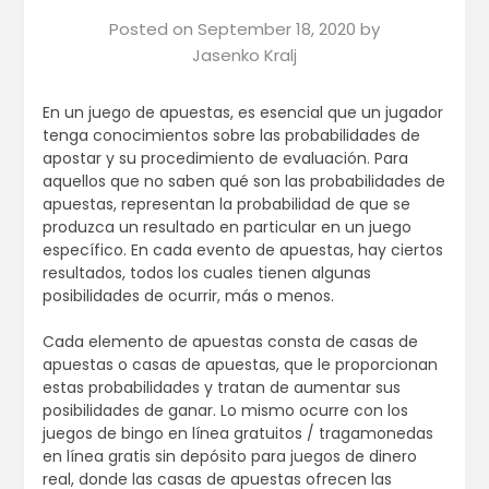
Posted on
September 18, 2020
by
Jasenko Kralj
En un juego de apuestas, es esencial que un jugador
tenga conocimientos sobre las probabilidades de
apostar y su procedimiento de evaluación. Para
aquellos que no saben qué son las probabilidades de
apuestas, representan la probabilidad de que se
produzca un resultado en particular en un juego
específico. En cada evento de apuestas, hay ciertos
resultados, todos los cuales tienen algunas
posibilidades de ocurrir, más o menos.
Cada elemento de apuestas consta de casas de
apuestas o casas de apuestas, que le proporcionan
estas probabilidades y tratan de aumentar sus
posibilidades de ganar. Lo mismo ocurre con los
juegos de bingo en línea gratuitos / tragamonedas
en línea gratis sin depósito para juegos de dinero
real, donde las casas de apuestas ofrecen las