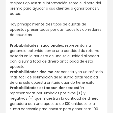
mejores apuestas e información sobre el dinero del
premio para ayudar a sus clientes a ganar bonos y
botes.
Hay principalmente tres tipos de cuotas de
apuestas presentadas por casi todos los corredores
de apuestas.
Probabilidades fraccionales:
representan la
ganancia obtenida como una cantidad de retorno
basada en la apuesta de una sola unidad alineada
con la suma total de dinero anticipada de esta
apuesta.
Probabilidades decimales:
constituyen un método
más fácil de estimación de la suma total recibida
de una sola apuesta unitaria cuando tiene éxito.
Probabilidades estadounidenses:
están
representadas por símbolos positivos (+) y
negativos (-) que muestran la cantidad de dinero
ganadora con una apuesta de 100 unidades o la
suma necesaria para apostar para ganar esas 100