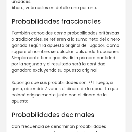
unidades.
Ahora, veámoslos en detalle uno por uno.
Probabilidades fraccionales
También conocidas como probabilidades británicas
o tradicionales, se refieren a la suma neta del dinero
ganado según la apuesta original del jugador. Como
sugiere el nombre, se calculan utilizando fracciones.
Simplemente tiene que dividir la primera cantidad
por la segunda y el resultado será la cantidad
ganadora excluyendo su apuesta original.
Suponga que sus probabilidades son 7/1. Luego, si
gana, obtendrá 7 veces el dinero de la apuesta que
colocó originalmente junto con el dinero de la
apuesta.
Probabilidades decimales
Con frecuencia se denominan probabilidades