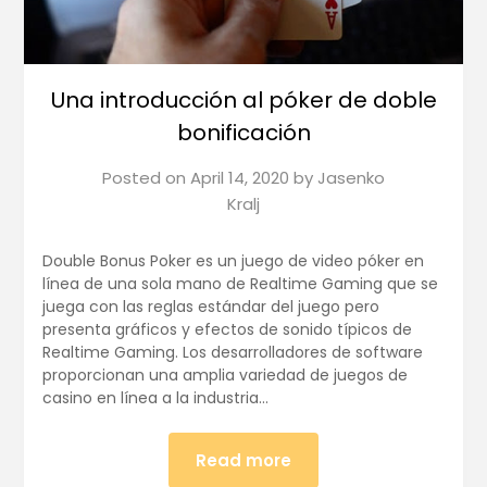
Una introducción al póker de doble
bonificación
Posted on
April 14, 2020
by
Jasenko
Kralj
Double Bonus Poker es un juego de video póker en
línea de una sola mano de Realtime Gaming que se
juega con las reglas estándar del juego pero
presenta gráficos y efectos de sonido típicos de
Realtime Gaming. Los desarrolladores de software
proporcionan una amplia variedad de juegos de
casino en línea a la industria…
Read more