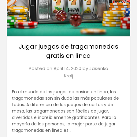
Jugar juegos de tragamonedas
gratis en línea
Posted on
April 14, 2020
by
Jasenko
Kralj
En el mundo de los juegos de casino en línea, las
tragamonedas son sin duda las más populares de
todas. A diferencia de los juegos de cartas y de
mesa, las tragamonedas son fáciles de jugar,
divertidas e increíblemente gratificantes. Para la
mayoría de las personas, la mejor parte de jugar
tragamonedas en línea es…