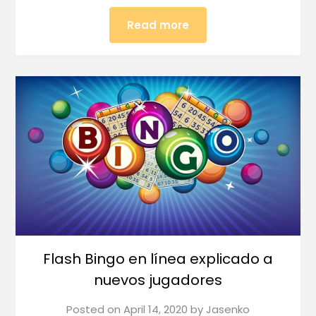
Read more
Flash Bingo en línea explicado a
nuevos jugadores
Posted on
April 14, 2020
by
Jasenko