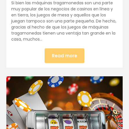
Si bien las máquinas tragamonedas son una parte
muy popular de los negocios de casinos en línea y
en tierra, los juegos de mesa y aquellos que los
juegan tampoco son una parte pequeña. De hecho,
gracias al hecho de que los juegos de máquinas
tragamonedas tienen una ventaja tan grande en la
casa, muchos…
Read more