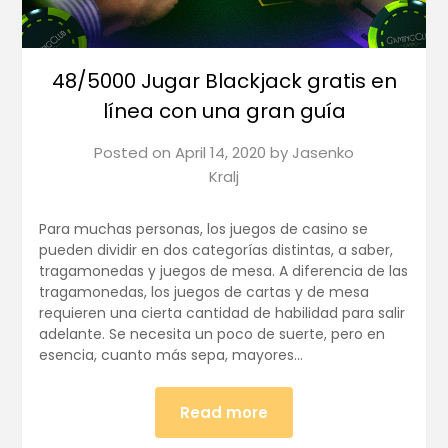
48/5000 Jugar Blackjack gratis en
línea con una gran guía
Posted on
April 14, 2020
by
Jasenko
Kralj
Para muchas personas, los juegos de casino se
pueden dividir en dos categorías distintas, a saber,
tragamonedas y juegos de mesa. A diferencia de las
tragamonedas, los juegos de cartas y de mesa
requieren una cierta cantidad de habilidad para salir
adelante. Se necesita un poco de suerte, pero en
esencia, cuanto más sepa, mayores…
Read more