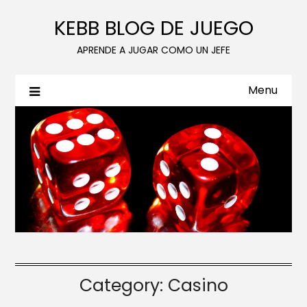
KEBB BLOG DE JUEGO
APRENDE A JUGAR COMO UN JEFE
Menu
Category:
Casino