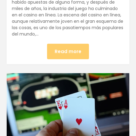
habido apuestas de alguna forma, y ​​después de
miles de años, la industria del juego ha culminado
en el casino en línea. La escena del casino en línea,
aunque relativamente joven en el gran esquema de
las cosas, es uno de los pasatiempos más populares
del mundo,…
Read more